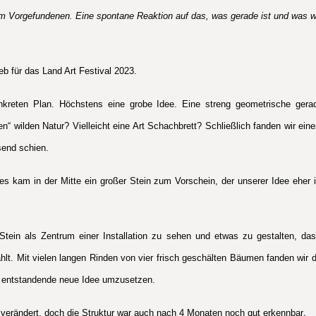
 Vorgefundenen. Eine spontane Reaktion auf das, was gerade ist und was w
eb für das Land Art Festival 2023.
nkreten Plan. Höchstens eine grobe Idee. Eine streng geometrische gerad
“ wilden Natur? Vielleicht eine Art Schachbrett? Schließlich fanden wir eine
send schien.
s kam in der Mitte ein großer Stein zum Vorschein, der unserer Idee eher
Stein als Zentrum einer Installation zu sehen und etwas zu gestalten, das
lt. Mit vielen langen Rinden von vier frisch geschälten Bäumen fanden wir d
t entstandende neue Idee umzusetzen.
.
t verändert, doch die Struktur war auch nach 4 Monaten noch gut erkennbar