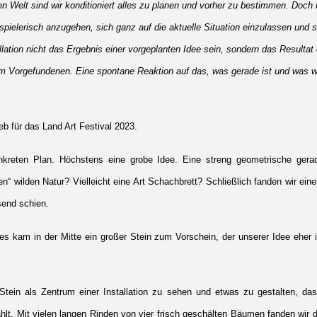
rten Welt sind wir konditioniert alles zu planen und vorher zu bestimmen. Doch
pielerisch anzugehen, sich ganz auf die aktuelle Situation einzulassen und sei
llation nicht das Ergebnis einer vorgeplanten Idee sein, sondern das Resultat 
 Vorgefundenen. Eine spontane Reaktion auf das, was gerade ist und was w
eb für das Land Art Festival 2023.
nkreten Plan. Höchstens eine grobe Idee. Eine streng geometrische gerad
“ wilden Natur? Vielleicht eine Art Schachbrett? Schließlich fanden wir eine
send schien.
s kam in der Mitte ein großer Stein zum Vorschein, der unserer Idee eher
Stein als Zentrum einer Installation zu sehen und etwas zu gestalten, das
lt. Mit vielen langen Rinden von vier frisch geschälten Bäumen fanden wir d